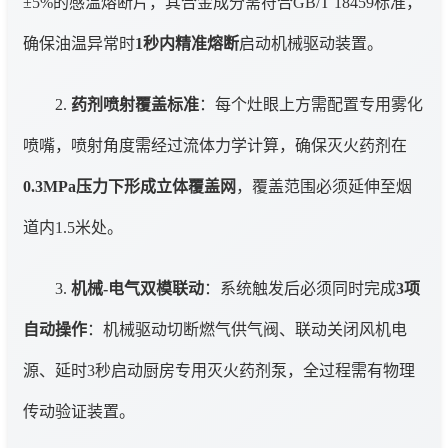
±5%的感温熔断片，其合金成分需符合GB/T 18459标准，
确保油温异常时
1秒内精准熔断
启动机械驱动装置。
2.
药剂喷射覆盖标准
：每个灶眼上方需配置专用雾化
喷嘴，喷射角度需经过流体力学计算，确保灭火药剂在
0.3MPa压力下形成立体覆盖网
，覆盖范围必须延伸至烟
道内1.5米处。
3.
机械-电气双模联动
：系统触发后必须同时完成
3项
自动操作
：机械驱动切断燃气供气阀、联动关闭风机电
源、延时3秒启动厨房专用灭火药剂泵，全过程需有物理
传动验证装置。