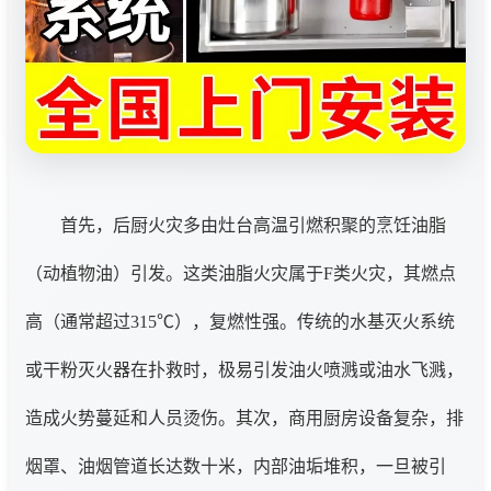
首先，后厨火灾多由灶台高温引燃积聚的烹饪油脂
（动植物油）引发。这类油脂火灾属于F类火灾，其燃点
高（通常超过315℃），复燃性强。传统的水基灭火系统
或干粉灭火器在扑救时，极易引发油火喷溅或油水飞溅，
造成火势蔓延和人员烫伤。其次，商用厨房设备复杂，排
烟罩、油烟管道长达数十米，内部油垢堆积，一旦被引