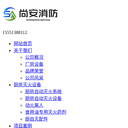
15551388112
网站首页
关于我们
公司概况
厂房设备
品牌荣誉
公司风采
厨房灭火设备
厨房自动灭火系统
厨房自动灭火设备
动火离人
食用油专用灭火药剂
厨自灭配件
项目案例