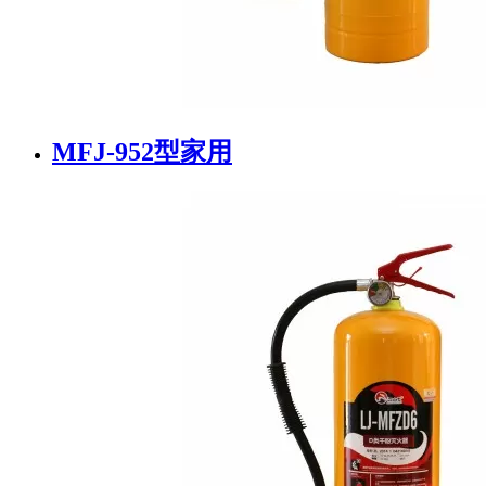
MFJ-952型家用