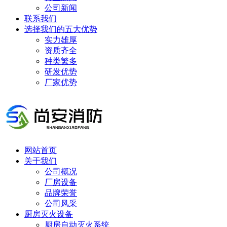
公司新闻
联系我们
选择我们的五大优势
实力雄厚
资质齐全
种类繁多
研发优势
厂家优势
网站首页
关于我们
公司概况
厂房设备
品牌荣誉
公司风采
厨房灭火设备
厨房自动灭火系统