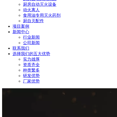
厨房自动灭火设备
动火离人
食用油专用灭火药剂
厨自灭配件
项目案例
新闻中心
行业新闻
公司新闻
联系我们
选择我们的五大优势
实力雄厚
资质齐全
种类繁多
研发优势
厂家优势