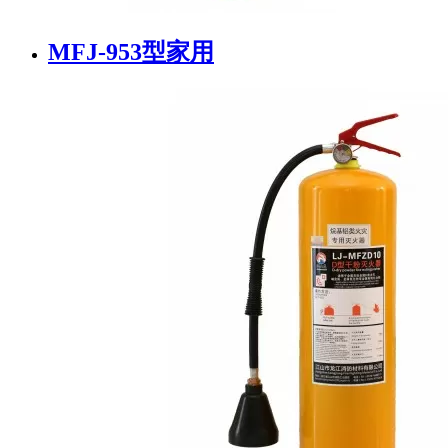
MFJ-953型家用