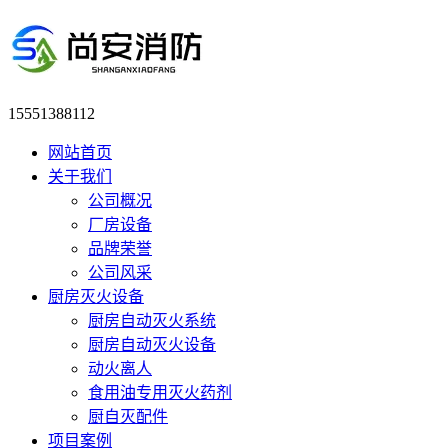
15551388112
网站首页
关于我们
公司概况
厂房设备
品牌荣誉
公司风采
厨房灭火设备
厨房自动灭火系统
厨房自动灭火设备
动火离人
食用油专用灭火药剂
厨自灭配件
项目案例