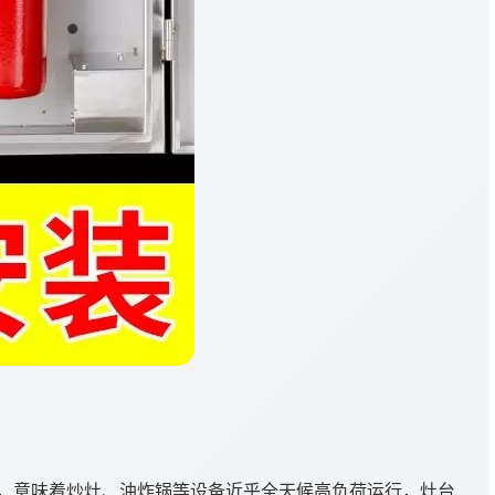
，意味着炒灶、油炸锅等设备近乎全天候高负荷运行，灶台