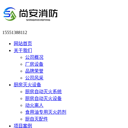
15551388112
网站首页
关于我们
公司概况
厂房设备
品牌荣誉
公司风采
厨房灭火设备
厨房自动灭火系统
厨房自动灭火设备
动火离人
食用油专用灭火药剂
厨自灭配件
项目案例